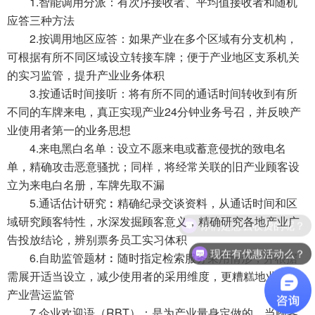
1.智能调用分派：有次序接收者、平均值接收者和随机
应答三种方法
2.按调用地区应答：如果产业在多个区域有分支机构，
可根据有所不同区域设立转接车牌；便于产业地区支系机关
的实习监管，提升产业业务体积
3.按通话时间接听：将有所不同的通话时间转收到有所
不同的车牌来电，真正实现产业24分钟业务号召，并反映产
业使用者第一的业务思想
4.来电黑白名单：设立不愿来电或蓄意侵扰的致电名
单，精确攻击恶意骚扰；同样，将经常关联的旧产业顾客设
立为来电白名册，车牌先取不漏
5.通话估计研究︰精确纪录交谈资料，从通话时间和区
域研究顾客特性，水深发掘顾客意义，精确研究各地产业广
你们是怎么收费的呢？
告投放结论，辨别票务员工实习体积
现在有优惠活动么？
6.自助监管题材︰随时指定检索服务采用情形，并根据
需展开适当设立，减少使用者的采用维度，更糟糕地业务于
产业营运监管
7.企业欢迎语（RBT）：是为产业量身定做的。当顾客